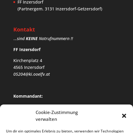
FF Inzersdorf
(Partnergem. 3131 Inzersdorf-Getzersdorf)
Kontakt
..
.sind
KEINE
Notrufnummern !!
FF Inzersdorf
Kirchenplatz 4
4565 Inzersdorf
05204@ki.ooelfv.at
Kommandant:
HBI Gerald Dilly
Cookie-Zustimmung
+43 650 / 8221 063
verwalten
Um dir ein optimales Erlebnis zu bieten, verwenden wir Technologien