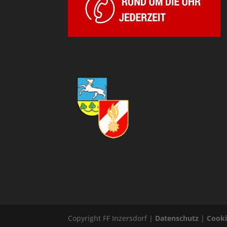
Copyright FF Inzersdorf |
Datenschutz
|
Cooki