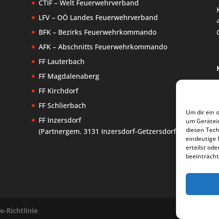
CTIF – Welt Feuerwehrverband
LFV – OÖ Landes Feuerwehrverband
BFK – Bezirks Feuerwehrkommando
AFK – Abschnitts Feuerwehrkommando
FF Lauterbach
FF Magdalenaberg
FF Kirchdorf
FF Schlierbach
Um dir ein 
FF Inzersdorf
um Gerätei
diesen Tech
(Partnergem. 3131 Inzersdorf-Getzersdorf)
eindeutige 
erteilst o
beeinträcht
e-Richtlinie