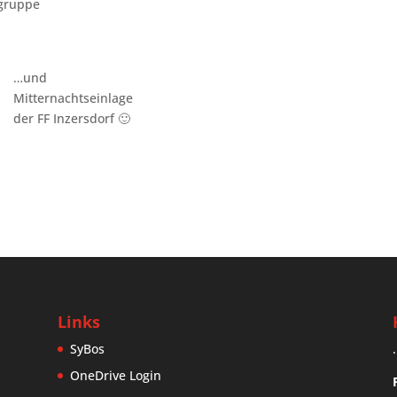
zgruppe
…und
Mitternachtseinlage
der FF Inzersdorf 🙂
Links
SyBos
.
OneDrive Login