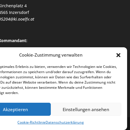
Kirchenplatz 4
4565 Inzersdorf
05204@ki.ooelfv.at
Kommandant:
HBI Gerald Dilly
Cookie-Zustimmung verwalten
+43 650 / 8221 063
optimales Erlebnis zu bieten, verwenden wir Technologien wie Cookies,
nformationen zu speichern und/oder darauf zuzugreifen. Wenn du
nologien zustimmst, können wir Daten wie das Surfverhalten oder
Kommandant-Stellvertreter:
IDs auf dieser Website verarbeiten. Wenn du deine Zustimmung nicht
der zurückziehst, können bestimmte Merkmale und Funktionen
OBI Stefan Winter
igt werden.
+43 650 / 3731 981
Akzeptieren
Einstellungen ansehen
Cookie-Richtlinie
Datenschutzerklärung